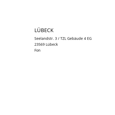
LÜBECK
Seelandstr. 3 / TZL Gebäude 4 EG
23569 Lübeck
Fon
0451 307 25 20