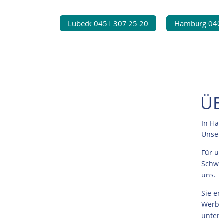
Lübeck 0451 307 25 20
Hamburg 040
Ü
In Ha
Unser
Für u
Schwe
uns.
Sie e
Werbe
unter