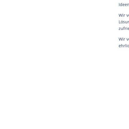
Ideen
Wir v
Lösun
zufri
Wir v
ehrli